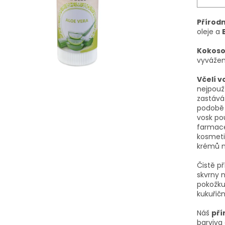
Přírod
oleje a
Kokoso
vyvážen
Včelí v
nejpouž
zastává
podobě 
vosk pou
farmace
kosmeti
krémů n
Čistě př
skvrny n
pokožku
kukuřičn
Náš
pří
barviva 