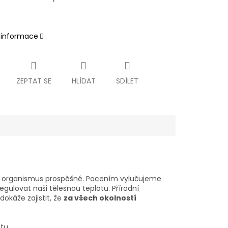
í informace
ZEPTAT SE
HLÍDAT
SDÍLET
ro organismus prospěšné. Pocením vylučujeme
ulovat naši tělesnou teplotu. Přírodní
okáže zajistit, že
za všech okolností
ntu