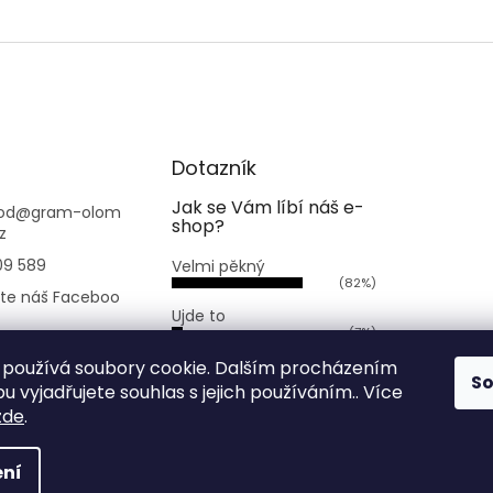
Dotazník
Jak se Vám líbí náš e-
od
@
gram-olom
shop?
z
09 589
Velmi pěkný
(82%)
jte náš Faceboo
Ujde to
(7%)
.bezobaluolomo
Nelíbí se mi
používá soubory cookie. Dalším procházením
S
(11%)
 vyjadřujete souhlas s jejich používáním.. Více
zde
.
Počet hlasů:
168
ní
omouc
. Všechna práva vyhrazena.