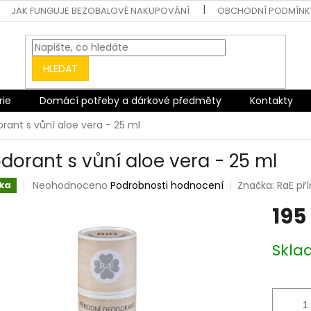
JAK FUNGUJE BEZOBALOVÉ NAKUPOVÁNÍ
OBCHODNÍ PODMÍNK
HLEDAT
rie
Domácí potřeby a dárkové předměty
Kontakty
rant s vůní aloe vera - 25 ml
dorant s vůní aloe vera - 25 ml
Průměrné
Neohodnoceno
Podrobnosti hodnocení
Značka:
RaE př
ka
hodnocení
195
produktu
je
0,0
Měrná
Skl
z
cena:
5
hvězdiček.