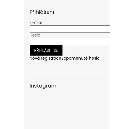
n
e
Přihlášení
l
E-mail
Heslo
PŘIHLÁSIT SE
Nová registrace
Zapomenuté heslo
Instagram