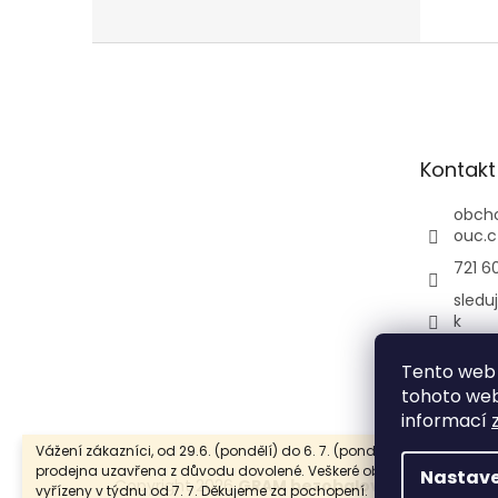
Z
á
p
a
t
Kontakt
í
obch
ouc.c
721 6
sledu
k
gram
Tento web 
uc/
tohoto webu
informací
Vážení zákazníci, od 29.6. (pondělí) do 6. 7. (pondělí) bude naše
prodejna uzavřena z důvodu dovolené. Veškeré objednávky budou
Nastave
Copyright 2026
GRAM bezobalový obchod Ol
vyřízeny v týdnu od 7. 7. Děkujeme za pochopení.