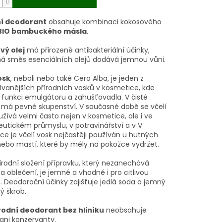
ní deodorant
obsahuje kombinaci kokosového
BIO bambuckého másla
.
vý olej
má přirozeně antibakteriální účinky,
á směs esenciálních olejů dodává jemnou vůni.
osk
, neboli nebo také Cera Alba, je jeden z
ívanějších přírodních vosků v kosmetice, kde
 funkci emulgátoru a zahušťovadla. V čisté
má pevné skupenství. V současné době se včelí
žívá velmi často nejen v kosmetice, ale i ve
utickém průmyslu, v potravinářství a v V
ce je včelí vosk nejčastěji používán u hutných
ebo mastí, které by měly na pokožce vydržet.
írodní složení přípravku, který nezanechává
a oblečení, je jemné a vhodné i pro citlivou
. Deodorační účinky zajišťuje jedlá soda a jemný
ý škrob.
rodní deodorant bez hliníku
neobsahuje
ani konzervanty.