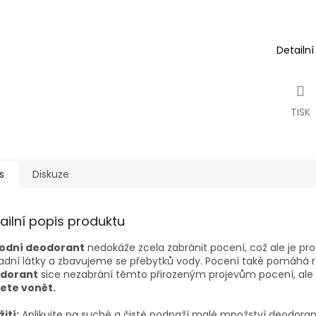
Detailn
TISK
s
Diskuze
ailní popis produktu
rodní deodorant
nedokáže zcela zabránit pocení, což ale je p
dní látky a zbavujeme se přebytků vody. Pocení také pomáhá reg
dorant
sice nezabrání těmto přirozeným projevům pocení, ale d
ete vonět.
ití:
Aplikujte na suché a čisté podpaží malé množství deodora