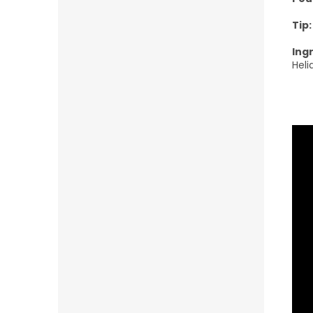
Tip:
Ing
Heli