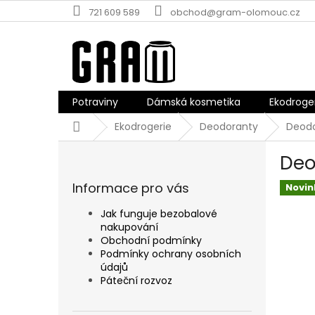
Přejít
721 609 589
obchod@gram-olomouc.cz
na
obsah
Potraviny
Dámská kosmetika
Ekodroge
Domů
Ekodrogerie
Deodoranty
Deodo
P
Deo
o
s
Informace pro vás
Novin
t
r
Jak funguje bezobalové
a
nakupování
n
Obchodní podmínky
n
Podmínky ochrany osobních
údajů
í
Páteční rozvoz
p
a