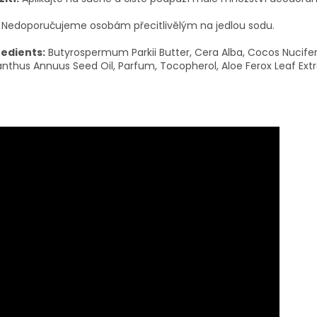
Nedoporučujeme osobám přecitlivělým na jedlou sodu.
redients:
Butyrospermum Parkii Butter, Cera Alba, Cocos Nucifer
anthus Annuus Seed Oil, Parfum, Tocopherol, Aloe Ferox Leaf Extr