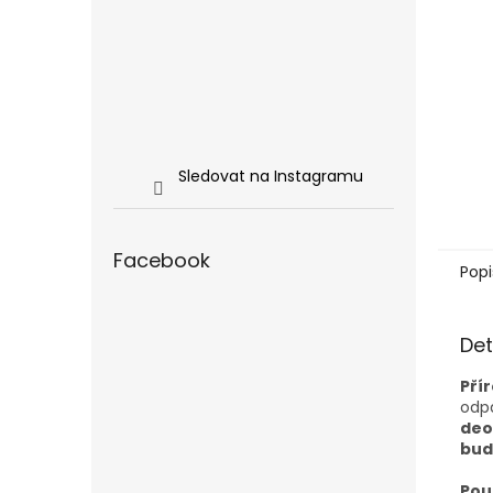
Sledovat na Instagramu
Facebook
Popi
Det
Pří
odpa
deo
bud
Použ