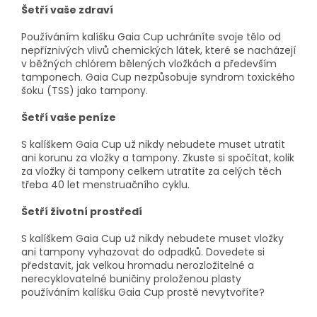
Šetří vaše zdraví
Používáním kalíšku Gaia Cup uchráníte svoje tělo od
nepříznivých vlivů chemických látek, které se nacházejí
v běžných chlórem bělených vložkách a především
tamponech. Gaia Cup nezpůsobuje syndrom toxického
šoku (TSS) jako tampony.
Šetří vaše peníze
S kalíškem Gaia Cup už nikdy nebudete muset utratit
ani korunu za vložky a tampony. Zkuste si spočítat, kolik
za vložky či tampony celkem utratíte za celých těch
třeba 40 let menstruačního cyklu.
Šetří životní prostředí
S kalíškem Gaia Cup už nikdy nebudete muset vložky
ani tampony vyhazovat do odpadků. Dovedete si
představit, jak velkou hromadu nerozložitelné a
nerecyklovatelné buničiny proloženou plasty
používáním kalíšku Gaia Cup prostě nevytvoříte?