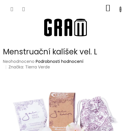
Přejít
NÁKUP
na
obsah
KOŠÍK
Menstruační kalíšek vel. L
Průměrné
Neohodnoceno
Podrobnosti hodnocení
hodnocení
Značka:
Tierra Verde
produktu
je
0,0
z
5
hvězdiček.