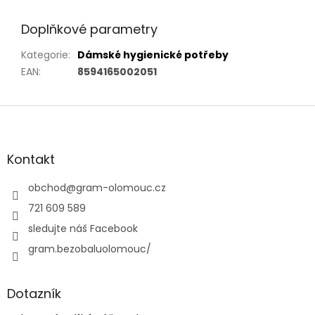
Doplňkové parametry
Kategorie
:
Dámské hygienické potřeby
EAN
:
8594165002051
Z
á
p
a
Kontakt
t
í
obchod
@
gram-olomouc.cz
721 609 589
sledujte náš Facebook
gram.bezobaluolomouc/
Dotazník