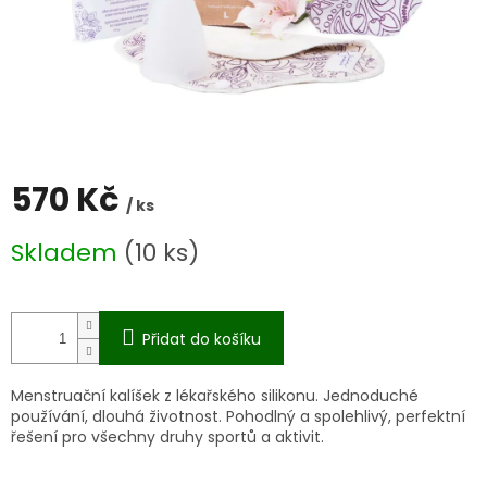
570 Kč
/ ks
Měrná
Skladem
(10 ks)
cena:
Přidat do košíku
Menstruační kalíšek z lékařského silikonu. Jednoduché
používání, dlouhá životnost. Pohodlný a spolehlivý, perfektní
řešení pro všechny druhy sportů a aktivit.