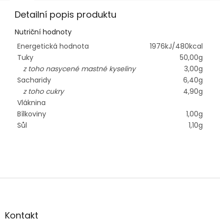
Detailní popis produktu
Nutriční hodnoty
Energetická hodnota
1976kJ/480kcal
Tuky
50,00g
z toho nasycené mastné kyseliny
3,00g
Sacharidy
6,40g
z toho cukry
4,90g
Vláknina
Bílkoviny
1,00g
Sůl
1,10g
Z
á
p
a
Kontakt