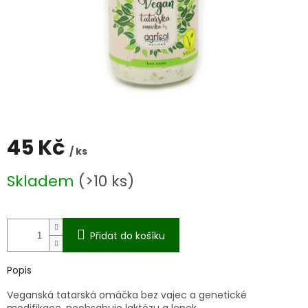
45 Kč
/ ks
Měrná
Skladem
(>10 ks)
cena:
Přidat do košíku
Popis
Veganská tatarská omáčka bez vajec a genetické