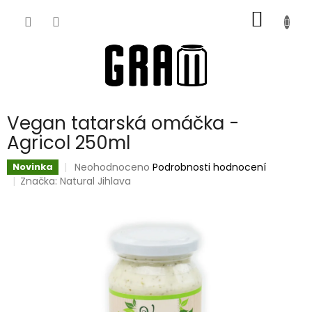
Přejít
NÁKUP
na
obsah
KOŠÍK
Vegan tatarská omáčka -
Agricol 250ml
Průměrné
Neohodnoceno
Podrobnosti hodnocení
Novinka
hodnocení
Značka:
Natural Jihlava
produktu
je
0,0
z
5
hvězdiček.