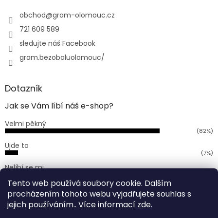
t
í
obchod
@
gram-olomouc.cz
721 609 589
sledujte náš Facebook
gram.bezobaluolomouc/
Dotazník
Jak se Vám líbí náš e-shop?
Velmi pěkný
(82%)
Ujde to
(7%)
Nelíbí se mi
(11%)
Tento web používá soubory cookie. Dalším
Počet hlasů:
168
procházením tohoto webu vyjadřujete souhlas s
jejich používáním.. Více informací
zde
.