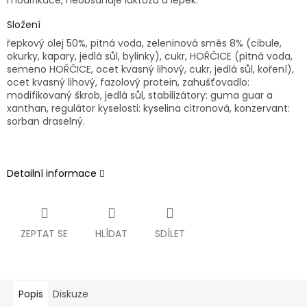
modifikace, neobsahuje laktózu a lepek.
Složení
řepkový olej 50%, pitná voda, zeleninová směs 8% (cibule,
okurky, kapary, jedlá sůl, bylinky), cukr, HOŘČICE (pitná voda,
semeno HOŘČICE, ocet kvasný lihový, cukr, jedlá sůl, koření),
ocet kvasný lihový, fazolový protein, zahušťovadlo:
modifikovaný škrob, jedlá sůl, stabilizátory: guma guar a
xanthan, regulátor kyselosti: kyselina citronová, konzervant:
sorban draselný.
Detailní informace
ZEPTAT SE
HLÍDAT
SDÍLET
Popis
Diskuze