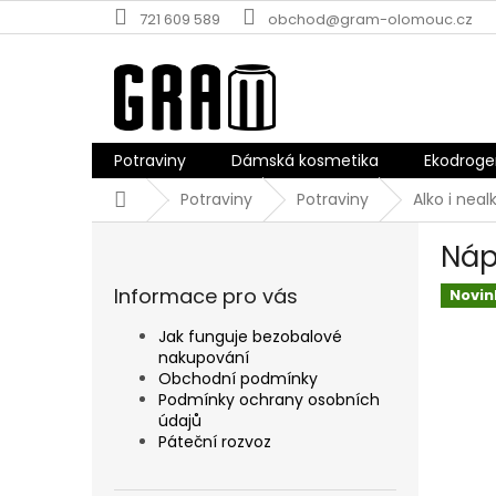
Přejít
721 609 589
obchod@gram-olomouc.cz
na
obsah
Potraviny
Dámská kosmetika
Ekodroge
Domů
Potraviny
Potraviny
Alko i nea
P
Náp
o
s
Informace pro vás
Novin
t
r
Jak funguje bezobalové
a
nakupování
n
Obchodní podmínky
n
Podmínky ochrany osobních
údajů
í
Páteční rozvoz
p
a