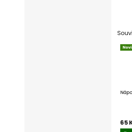
Souv
Nov
Nápoj
65 