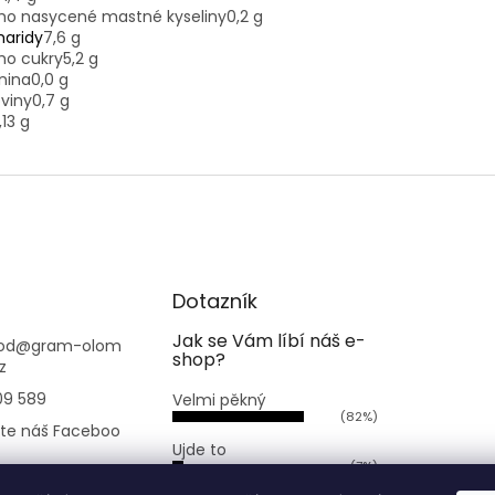
oho nasycené mastné kyseliny
0,2 g
haridy
7,6 g
ho cukry
5,2 g
nina
0,0 g
oviny
0,7 g
,13 g
Dotazník
Jak se Vám líbí náš e-
od
@
gram-olom
shop?
z
09 589
Velmi pěkný
(82%)
jte náš Faceboo
Ujde to
(7%)
.bezobaluolomo