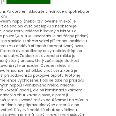
ání:
Po otevření skladujte v ledničce a spotřebujte
 dní.
vesný nápoj (neboli tzv. ovesné mléko) je
 z celého bio ovsa bez lepku a neobsahuje
 cholesterol, mléčné bílkoviny a laktózu a
e pouze 1,4 % tuku. Neobsahuje ani žádný přidaný
 jiné sladidlo. I tak má velmi příjemnou nasládlou
terou mu dodává přírodně fermentovaný oves,
přítomné ovesné škroby enzymaticky štěpí na
ché cukry. Za sladkost ovesného mléka je
dný stejný proces, který způsobuje sladkost
ované rýže amazake. Ovesné mléko si
vá lehounce nahořklou chuť ovsa, která je
ší při podávání za pokojové teploty. Proto jej
e lehce vychlazené. Hodí se také na přípravu
ých nápojů (vanilkového mléka, mléčně-
h koktejlů apod.), ale při kombinaci s kakaem
nahořklá chuť kakaa a ovsa, a proto ji
učujeme. Ovesné mléko používáme i na müsli a
í snídaně, na přípravu sladkých desertů a na
 vaření. Díky své nasládlé chuti se většinou
do slaných pokrmů.. Jaký je rozdíl mezi sójovým