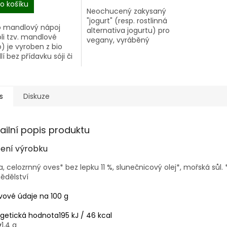
o košíku
Neochucený zakysaný
"jogurt" (resp. rostlinná
 mandlový nápoj
alternativa jogurtu) pro
li tzv. mandlové
vegany, vyráběný
) je vyroben z bio
zakysáním kokosového
í bez přídavku sóji či
mléka. Obsahuje živé
in a neobsahuje
veganské jogurtové
ta. Přirozeně
kultury. Konzistence je...
ahuje cholesterol,
 bílkoviny a...
s
Diskuze
ailní popis produktu
žení výrobku
, celozrnný oves* bez lepku 11 %, slunečnicový olej*, mořská sůl
ědělství
vové údaje na 100 g
rgetická hodnota
195 kJ / 46 kcal
y
1,4 g