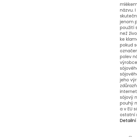
mlékem 
názvu. I
skutečn
jenom p
použití 
než živ
ke klamá
pokud s
označen
polev n
výrobce
sójovéh
sójového
jeho vý
zdůrazňu
internet
sójový n
pouhý m
a v EU s
ostatní
Detailn