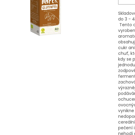
Skladov
do 3 - 4
Tento o
vyroben
aromata,
obsahuj
cukr ani
chuť, k
kdy se 
jednodu
zodpově
ferment
zachová
výrazněj
podávám
ochucen
ovocnýc
vynikne 
nedopor
cereáln
pečení i
nehodí 