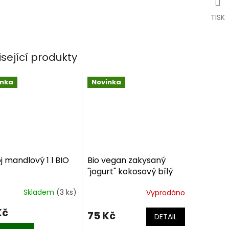
TISK
isející produkty
inka
Novinka
 mandlový 1 l BIO
Bio vegan zakysaný
"jogurt" kokosový bílý
400 g
Skladem
(3 ks)
Vyprodáno
Kč
75 Kč
DETAIL