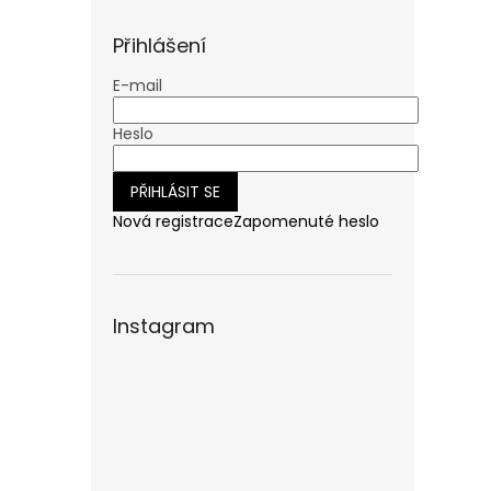
n
e
Přihlášení
l
E-mail
Heslo
PŘIHLÁSIT SE
Nová registrace
Zapomenuté heslo
Instagram