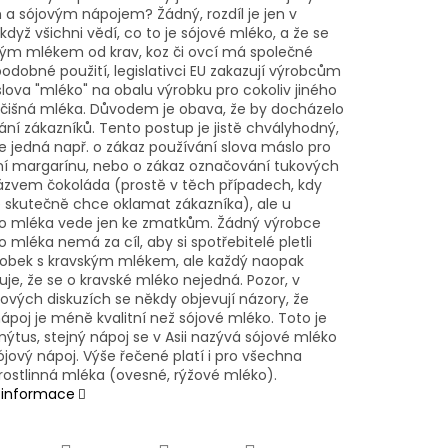
a sójovým nápojem? Žádný, rozdíl je jen v
 když všichni vědí, co to je sójové mléko, a že se
ým mlékem od krav, koz či ovcí má společné
odobné použití, legislativci EU zakazují výrobcům
slova "mléko" na obalu výrobku pro cokoliv jiného
očišná mléka. Důvodem je obava, že by docházelo
ní zákazníků. Tento postup je jistě chvályhodný,
e jedná např. o zákaz používání slova máslo pro
í margarínu, nebo o zákaz označování tukových
ázvem čokoláda (prostě v těch případech, kdy
 skutečně chce oklamat zákazníka), ale u
o mléka vede jen ke zmatkům. Žádný výrobce
 mléka nemá za cíl, aby si spotřebitelé pletli
robek s kravským mlékem, ale každý naopak
je, že se o kravské mléko nejedná. Pozor, v
ových diskuzích se někdy objevují názory, že
ápoj je méně kvalitní než sójové mléko. Toto je
ýtus, stejný nápoj se v Asii nazývá sójové mléko
ójový nápoj. Výše řečené platí i pro všechna
 rostlinná mléka (ovesné, rýžové mléko).
í informace