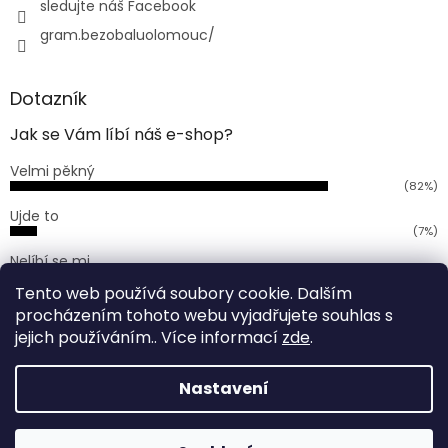
sledujte náš Facebook
gram.bezobaluolomouc/
Dotazník
Jak se Vám líbí náš e-shop?
Velmi pěkný
(82%)
Ujde to
(7%)
Nelíbí se mi
(11%)
Tento web používá soubory cookie. Dalším
Počet hlasů:
168
procházením tohoto webu vyjadřujete souhlas s
jejich používáním.. Více informací
zde
.
Vytvořil Shoptet
Nastavení
Vážení zákazníci, od 29.6. (pondělí) do 6. 7. (pondělí) bude
naše prodejna uzavřena z důvodu dovolené. Veškeré
Copyright 2026
GRAM bezobalový obchod Olomouc
.
objednávky budou vyřízeny v týdnu od 7. 7. Děkujeme za