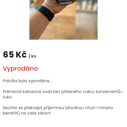
65 Kč
/ ks
Měrná
Vyprodáno
cena:
Položka byla vyprodána…
Prémiová kokosová voda bez přidaného cukru, konzervantů i
tuku.
Nechte se překvapit příjemnou lahodnou chutí i mnoho
benefitů na vaše zdraví!