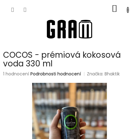
Přejít
NÁKUP
na
obsah
KOŠÍK
COCOS - prémiová kokosová
voda 330 ml
Průměrné
1 hodnocení
Podrobnosti hodnocení
Značka:
Bhaktik
hodnocení
produktu
je
5,0
z
5
hvězdiček.