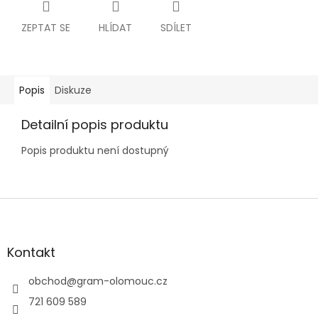
ZEPTAT SE
HLÍDAT
SDÍLET
Popis
Diskuze
Detailní popis produktu
Popis produktu není dostupný
Z
á
p
a
Kontakt
t
í
obchod
@
gram-olomouc.cz
721 609 589