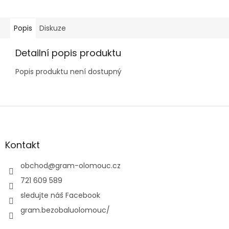
Popis
Diskuze
Detailní popis produktu
Popis produktu není dostupný
Z
á
p
a
Kontakt
t
í
obchod
@
gram-olomouc.cz
721 609 589
sledujte náš Facebook
gram.bezobaluolomouc/