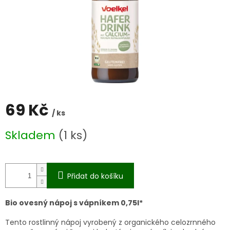
69 Kč
/ ks
Měrná
Skladem
(1 ks)
cena:
Přidat do košíku
Bio ovesný nápoj s vápníkem 0,75l*
Tento rostlinný nápoj vyrobený z organického celozrnného