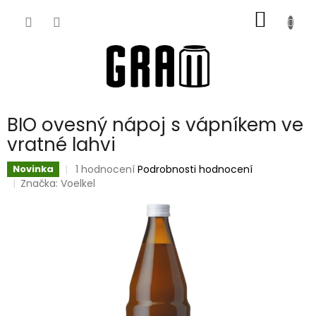
Přejít
NÁKUP
na
obsah
KOŠÍK
BIO ovesný nápoj s vápníkem ve
vratné lahvi
Průměrné
1 hodnocení
Podrobnosti hodnocení
Novinka
hodnocení
Značka:
Voelkel
produktu
je
5,0
z
5
hvězdiček.