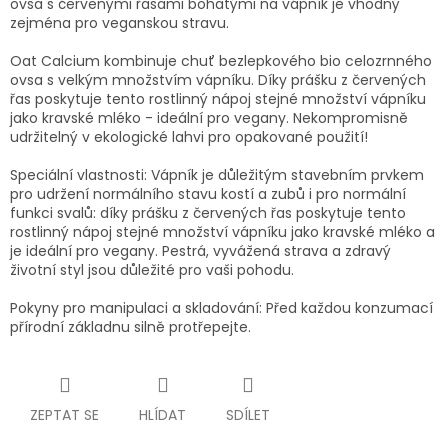
ovsa s červenými řasami bohatými na vápník je vhodný
zejména pro veganskou stravu.
Oat Calcium kombinuje chuť bezlepkového bio celozrnného
ovsa s velkým množstvím vápníku. Díky prášku z červených
řas poskytuje tento rostlinný nápoj stejné množství vápníku
jako kravské mléko - ideální pro vegany. Nekompromisně
udržitelný v ekologické lahvi pro opakované použití!
Speciální vlastnosti: Vápník je důležitým stavebním prvkem
pro udržení normálního stavu kostí a zubů i pro normální
funkci svalů: díky prášku z červených řas poskytuje tento
rostlinný nápoj stejné množství vápníku jako kravské mléko a
je ideální pro vegany. Pestrá, vyvážená strava a zdravý
životní styl jsou důležité pro vaši pohodu.
Pokyny pro manipulaci a skladování: Před každou konzumací
přírodní základnu silně protřepejte.
ZEPTAT SE
HLÍDAT
SDÍLET