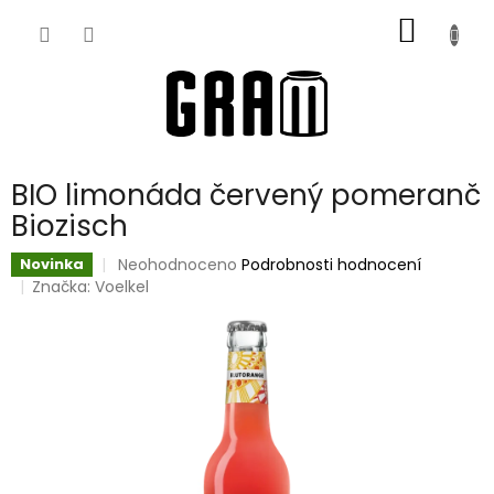
Přejít
NÁKUP
na
obsah
KOŠÍK
BIO limonáda červený pomeranč
Biozisch
Průměrné
Neohodnoceno
Podrobnosti hodnocení
Novinka
hodnocení
Značka:
Voelkel
produktu
je
0,0
z
5
hvězdiček.