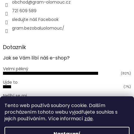
í
obchod
@
gram-olomouc.cz
721 609 589
sledujte náš Facebook
gram.bezobaluolomouc/
Dotazník
Jak se Vám líbí náš e-shop?
Velmi pěkný
(82%)
Ujde to
(7%)
Nelíbí se mi
(11%)
Tento web používá soubory cookie. Dalším
Počet hlasů:
168
procházením tohoto webu vyjadřujete souhlas s
jejich používáním.. Více informací
zde
.
Vytvořil Shoptet
Nastavení