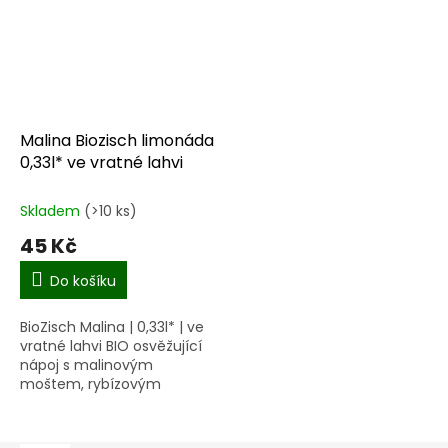
Malina Biozisch limonáda
0,33l* ve vratné lahvi
Skladem
(>10 ks)
45 Kč
Do košíku
BioZisch Malina | 0,33l* | ve
vratné lahvi BIO osvěžující
nápoj s malinovým
moštem, rybízovým
džusem a přírodní
kyselinou uhličitou, obsah
ovoce 7 %.Tento nápoj s