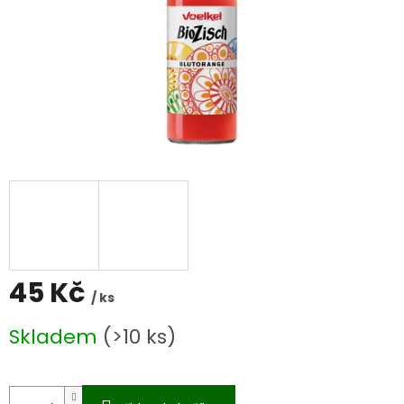
45 Kč
/ ks
Měrná
Skladem
(>10 ks)
cena: