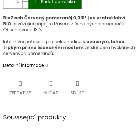
Přidat do košíku
BioZisch Červený pomeranč| 0,33l* | ve vratné lahvi
BIO
osvěžující nápoj s džusem z červených pomerančů.
Obsah ovoce 13 %
Intenzivní potěšení pro celou rodinu s
ovocným, lehce
trpkým přímo lisovaným moštem
ze sluncem hýčkaných
červených pomerančů.
Detailní informace
ZEPTAT SE
HLÍDAT
SDÍLET
Související produkty