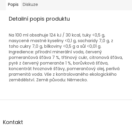
výraznou...
Popis
Diskuze
Detailní popis produktu
Na 100 ml obsahuje 124 kJ / 30 kcal, tuky <0,5 g,
nasycené mastné kyseliny <0,1 g, sacharidy 7,0 g, z
toho cukry 7,0 g, bílkoviny <0,5 g a sůl <0,01 g.
Ingredience: přírodní minerální voda, červený
pomerančová šťáva 7 %, třtinový cukr, citronová šťáva,
pyré z červený pomeranče 1 %, borůvková šťáva,
koncentrát hroznové šťávy, pomerančový olej, perlivá
pramenitá voda. Vše z kontrolovaného ekologického
zemědělství. Země původu: Německo.
Z
á
p
a
Kontakt
t